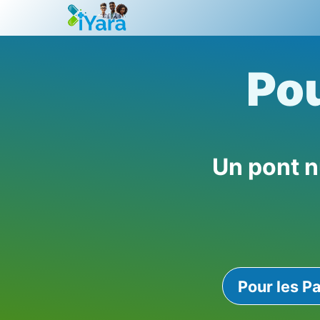
Aller
au
contenu
Pou
Un pont n
Pour les Pa