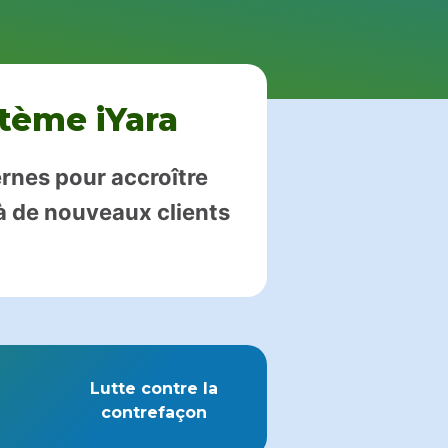
stème iYara
ernes pour accroître
 à de nouveaux clients
Lutte contre la
contrefaçon